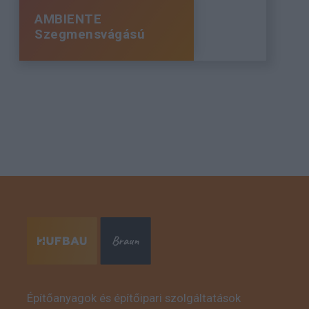
AMBIENTE
Szegmensvágású
Építőanyagok és építőipari szolgáltatások