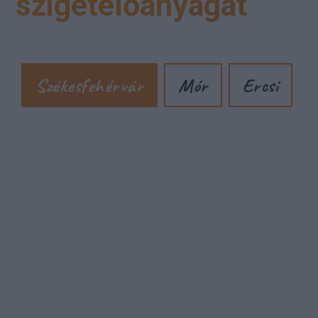
szigetelőanyagát
Székesfehérvár
Mór
Ercsi
Cím: