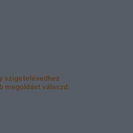
gy szigetelésedhez
b megoldást válaszd: