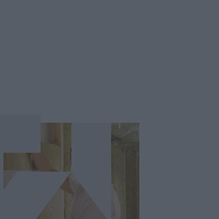
Kényelmes
hőmérséklet