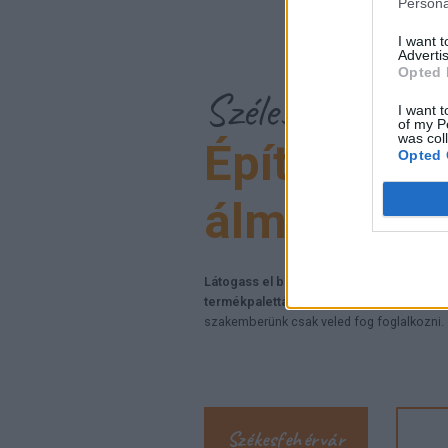
Persona
I want 
Advertis
Opted 
Széles választék
I want t
of my P
was col
Építőpontj
Opted 
álmaid szi
Látogass el bemutatótermeinkbe, ahol me
termékpalettánkat.
Sőt, akár előre időponto
szakemberünk csak veled fog foglalkozni.
Székesfehérvár