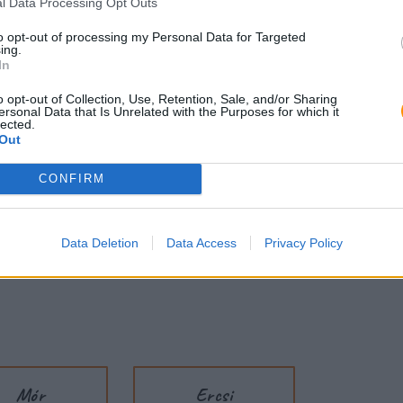
l Data Processing Opt Outs
to opt-out of processing my Personal Data for Targeted
ing.
In
, kiváló minőség
o opt-out of Collection, Use, Retention, Sale, and/or Sharing
ersonal Data that Is Unrelated with the Purposes for which it
lected.
ainkon megtalálod
Out
CONFIRM
getelőanyagát
Data Deletion
Data Access
Privacy Policy
gtekintheted a teljes
t is tudsz foglalni, így dedikált
Mór
Ercsi