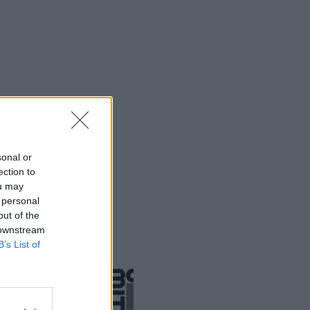
sonal or
ection to
ou may
 personal
out of the
 downstream
B’s List of