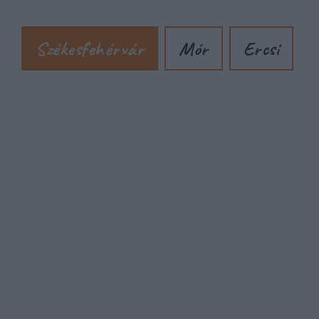
Székesfehérvár
Mór
Ercsi
Cím:
Hétfő-péntek:
07:00-17:00