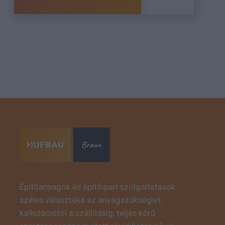
Építőanyagok és építőipari szolgáltatások
széles választéka az anyagszükséglet-
kalkulációtól a szállításig, teljes körű