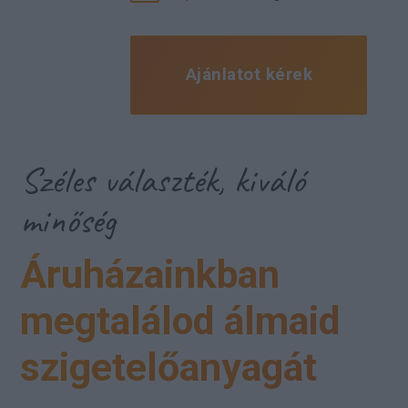
Ajánlatot kérek
Széles választék, kiváló
minőség
Áruházainkban
megtalálod álmaid
szigetelőanyagát