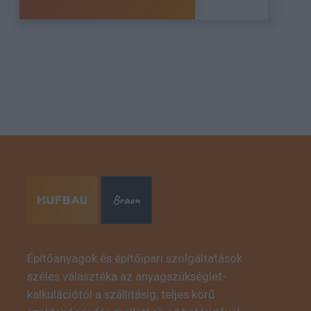
Építőanyagok és építőipari szolgáltatások
széles választéka az anyagszükséglet-
kalkulációtól a szállításig, teljes körű