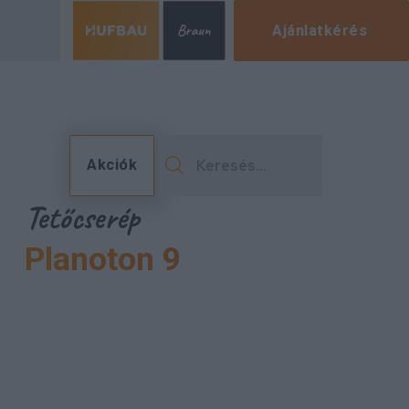
Ajánlatkérés
Akciók
Tetőcserép
Planoton 9