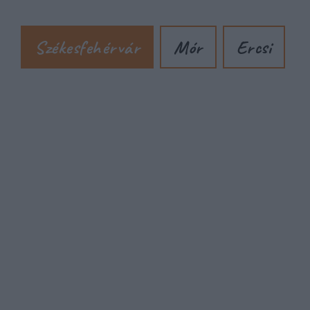
Székesfehérvár
Mór
Ercsi
Cím:
Hétfő-péntek:
07:00-17:00