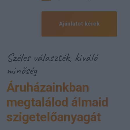
Ajánlatot kérek
Széles választék, kiváló
minőség
Áruházainkban
megtalálod álmaid
szigetelőanyagát