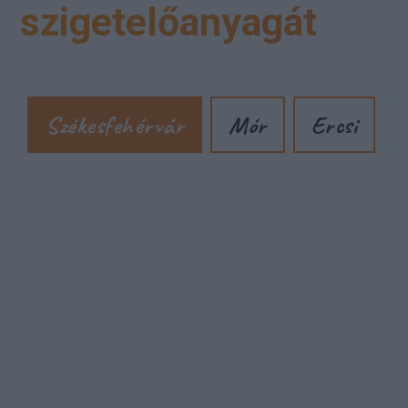
szigetelőanyagát
Székesfehérvár
Mór
Ercsi
Cím: