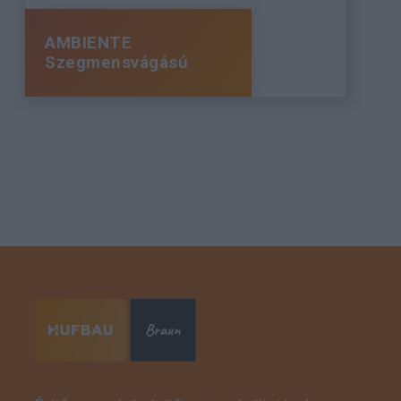
AMBIENTE
Szegmensvágású