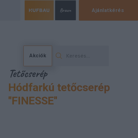
Ajánlatkérés
Akciók
Tetőcserép
Hódfarkú tetőcserép
"FINESSE"