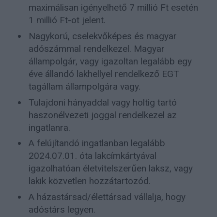
maximálisan igényelhető 7 millió Ft esetén
1 millió Ft-ot jelent.
Nagykorú, cselekvőképes és magyar
adószámmal rendelkezel. Magyar
állampolgár, vagy igazoltan legalább egy
éve állandó lakhellyel rendelkező EGT
tagállam állampolgára vagy.
Tulajdoni hányaddal vagy holtig tartó
haszonélvezeti joggal rendelkezel az
ingatlanra.
A felújítandó ingatlanban legalább
2024.07.01. óta lakcímkártyával
igazolhatóan életvitelszerűen laksz, vagy
lakik közvetlen hozzátartozód.
A házastársad/élettársad vállalja, hogy
adóstárs legyen.