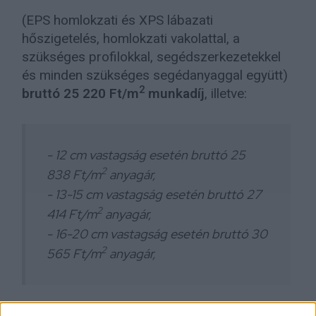
(EPS homlokzati és XPS lábazati
hőszigetelés, homlokzati vakolattal, a
szükséges profilokkal, segédszerkezetekkel
és minden szükséges segédanyaggal együtt)
2
bruttó 25 220 Ft/m
munkadíj
, illetve:
- 12 cm vastagság esetén bruttó 25
2
838 Ft/m
anyagár,
- 13-15 cm vastagság esetén bruttó 27
2
414 Ft/m
anyagár,
- 16-20 cm vastagság esetén bruttó 30
2
565 Ft/m
anyagár,
Padlásfödém hőszigetelés esetén