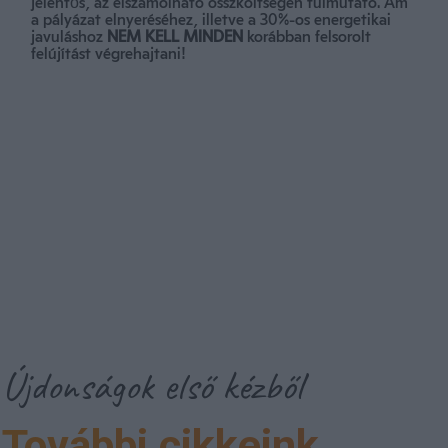
jelentős, az elszámolható összköltségen túlmutató. Ám
a pályázat elnyeréséhez, illetve a 30%-os energetikai
javuláshoz
NEM KELL MINDEN
korábban felsorolt
felújítást végrehajtani!
Újdonságok első kézből
További cikkeink