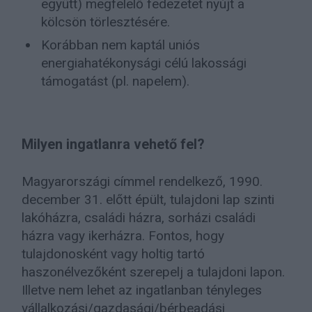
együtt) megfelelő fedezetet nyújt a
kölcsön törlesztésére.
Korábban nem kaptál uniós
energiahatékonysági célú lakossági
támogatást (pl. napelem).
Milyen ingatlanra vehető fel?
Magyarországi címmel rendelkező, 1990.
december 31. előtt épült, tulajdoni lap szinti
lakóházra, családi házra, sorházi családi
házra vagy ikerházra. Fontos, hogy
tulajdonosként vagy holtig tartó
haszonélvezőként szerepelj a tulajdoni lapon.
Illetve nem lehet az ingatlanban tényleges
vállalkozási/gazdasági/bérbeadási