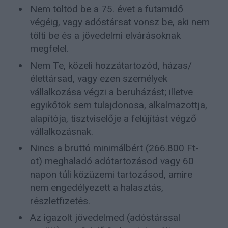
Nem töltöd be a 75. évet a futamidő
végéig, vagy adóstársat vonsz be, aki nem
tölti be és a jövedelmi elvárásoknak
megfelel.
Nem Te, közeli hozzátartozód, házas/
élettársad, vagy ezen személyek
vállalkozása végzi a beruházást; illetve
egyikőtök sem tulajdonosa, alkalmazottja,
alapítója, tisztviselője a felújítást végző
vállalkozásnak.
Nincs a bruttó minimálbért (266.800 Ft-
ot) meghaladó adótartozásod vagy 60
napon túli közüzemi tartozásod, amire
nem engedélyezett a halasztás,
részletfizetés.
Az igazolt jövedelmed (adóstárssal