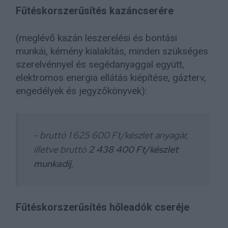
Fűtéskorszerűsítés kazáncserére
(meglévő kazán leszerelési és bontási
munkái, kémény kialakítás, minden szükséges
szerelvénnyel és segédanyaggal együtt,
elektromos energia ellátás kiépítése, gázterv,
engedélyek és jegyzőkönyvek):
- bruttó 1 625 600 Ft/készlet anyagár,
illetve bruttó
2 438 400 Ft/készlet
munkadíj
,
Fűtéskorszerűsítés hőleadók cseréje