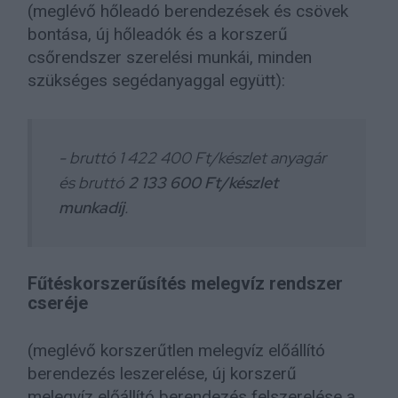
(meglévő hőleadó berendezések és csövek
bontása, új hőleadók és a korszerű
csőrendszer szerelési munkái, minden
szükséges segédanyaggal együtt):
- bruttó 1 422 400 Ft/készlet anyagár
és bruttó
2 133 600 Ft/készlet
munkadíj
.
Fűtéskorszerűsítés melegvíz rendszer
cseréje
(meglévő korszerűtlen melegvíz előállító
berendezés leszerelése, új korszerű
melegvíz előállító berendezés felszerelése a