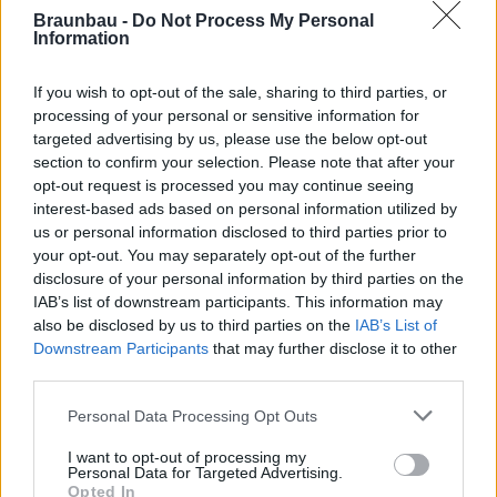
Braunbau -
Do Not Process My Personal
Information
(padlásfödém utólagos szigetelése nem
éghető anyagú hőszigeteléssel és
If you wish to opt-out of the sale, sharing to third parties, or
fóliaterítéssel, nem járható kivitelben, minden
processing of your personal or sensitive information for
szükséges segédanyaggal együtt)
targeted advertising by us, please use the below opt-out
section to confirm your selection. Please note that after your
2
bruttó 14 173 Ft/m
munkadíj,
illetve:
opt-out request is processed you may continue seeing
interest-based ads based on personal information utilized by
us or personal information disclosed to third parties prior to
your opt-out. You may separately opt-out of the further
- 30 cm vastagság esetén bruttó 10
disclosure of your personal information by third parties on the
2
636 Ft/m
anyagár,
IAB’s list of downstream participants. This information may
also be disclosed by us to third parties on the
IAB’s List of
- 40 cm vastagság esetén bruttó 13
Downstream Participants
that may further disclose it to other
2
037 Ft/m
anyagár,
third parties.
Personal Data Processing Opt Outs
Tetősík hőszigetelése esetén
I want to opt-out of processing my
Personal Data for Targeted Advertising.
Opted In