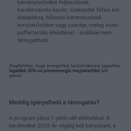
kéménytechnikai fejlesztések,
kondenzációs kazán, szekunder fűtési kör
átalakítása, hőleadó berendezések
korszerűsítése vagy cseréje, meleg vizes
puffertartály létesítése) - önállóan nem
támogatható
Alapfeltétel, hogy energetikai tanúsítvánnyal igazoltan
legalább 30%-os primerenergia megtakarítást
kell
elérni!
Meddig igényelhető a támogatás?
A program július 1-jétől vált elérhetővé. A
kérelmeket 2025 év végéig kell benyújtani, a