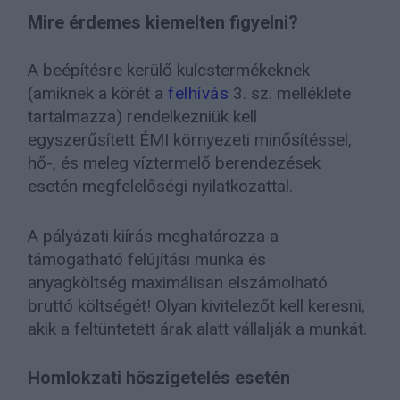
Mire érdemes kiemelten figyelni?
A beépítésre kerülő kulcstermékeknek
(amiknek a körét a
felhívás
3. sz. melléklete
tartalmazza) rendelkezniük kell
egyszerűsített ÉMI környezeti minősítéssel,
hő-, és meleg víztermelő berendezések
esetén megfelelőségi nyilatkozattal.
A pályázati kiírás meghatározza a
támogatható felújítási munka és
anyagköltség maximálisan elszámolható
bruttó költségét! Olyan kivitelezőt kell keresni,
akik a feltüntetett árak alatt vállalják a munkát.
Homlokzati hőszigetelés esetén