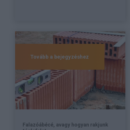
Tovább a bejegyzéshez
Falazóábécé, avagy hogyan rakjunk