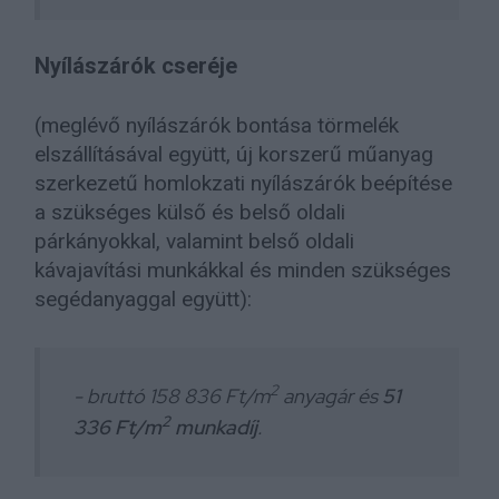
Nyílászárók cseréje
(meglévő nyílászárók bontása törmelék
elszállításával együtt, új korszerű műanyag
szerkezetű homlokzati nyílászárók beépítése
a szükséges külső és belső oldali
párkányokkal, valamint belső oldali
kávajavítási munkákkal és minden szükséges
segédanyaggal együtt):
2
- bruttó 158 836 Ft/m
anyagár és
51
2
336 Ft/m
munkadíj
.