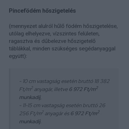
Pincefödém hőszigetelés
(mennyezet alulról hűlő födém hőszigetelése,
utólag elhelyezve, vízszintes felületen,
ragasztva és dűbelezve hőszigetelő
táblákkal, minden szükséges segédanyaggal
együtt):
- 10 cm vastagság esetén bruttó 18 382
2
2
Ft/m
anyagár, illetve
6 972 Ft/m
munkadíj
,
- 11-15 cm vastagság esetén bruttó 26
2
2
256 Ft/m
anyagár és
6 972 Ft/m
munkadíj
.