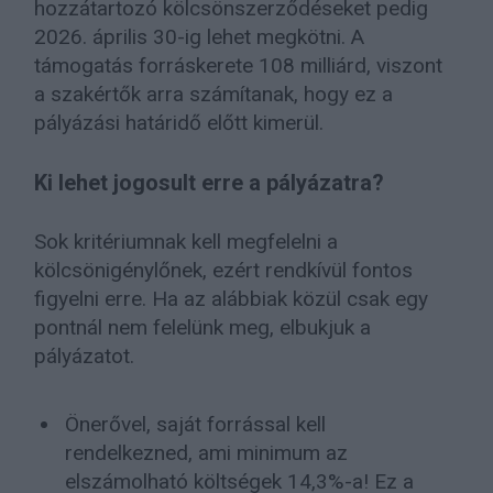
hozzátartozó kölcsönszerződéseket pedig
2026. április 30-ig lehet megkötni. A
támogatás forráskerete 108 milliárd, viszont
a szakértők arra számítanak, hogy ez a
pályázási határidő előtt kimerül.
Ki lehet jogosult erre a pályázatra?
Sok kritériumnak kell megfelelni a
kölcsönigénylőnek, ezért rendkívül fontos
figyelni erre. Ha az alábbiak közül csak egy
pontnál nem felelünk meg, elbukjuk a
pályázatot.
Önerővel, saját forrással kell
rendelkezned, ami minimum az
elszámolható költségek 14,3%-a! Ez a