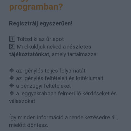
programban?
Regisztrálj egyszerűen!
1️⃣ Töltsd ki az űrlapot
2️⃣ Mi elküldjük neked a
részletes
tájékoztatónkat
, amely tartalmazza:
🔶 az igénylés teljes folyamatát
🔶 az igénylés feltételeit és kritériumait
🔶 a pénzügyi feltételeket
🔶 a leggyakrabban felmerülő kérdéseket és
válaszokat
Így minden információ a rendelkezésedre áll,
mielőtt döntesz.