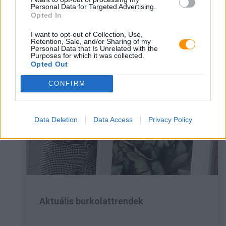
További cikkeink
Personal Data for Targeted Advertising.
Opted In
I want to opt-out of Collection, Use,
Retention, Sale, and/or Sharing of my
Personal Data that Is Unrelated with the
Purposes for which it was collected.
Opted Out
Tovább a bejegyzéshez
CONFIRM
Data Deletion
Data Access
Privacy Policy
Aktuális burkolattrendek