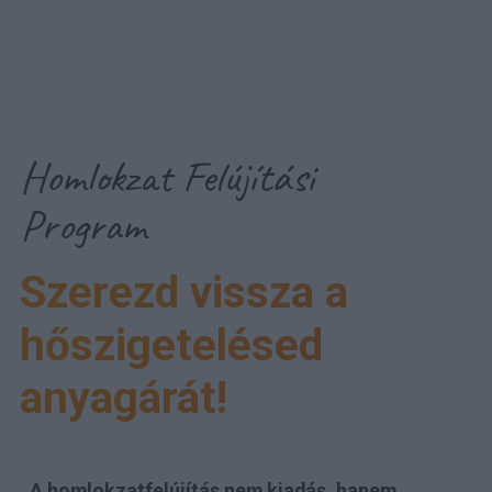
Homlokzat Felújítási
Program
Szerezd vissza a
hőszigetelésed
anyagárát!
A homlokzatfelújítás nem kiadás, hanem