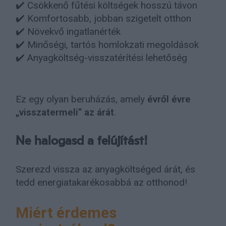
✔️ Csökkenő fűtési költségek hosszú távon
✔️ Komfortosabb, jobban szigetelt otthon
✔️ Növekvő ingatlanérték
✔️ Minőségi, tartós homlokzati megoldások
✔️ Anyagköltség-visszatérítési lehetőség
Ez egy olyan beruházás, amely
évről évre
„visszatermeli” az árát
.
Ne halogasd a felújítást!
Szerezd vissza az anyagköltséged árát, és
tedd energiatakarékosabbá az otthonod!
Miért érdemes