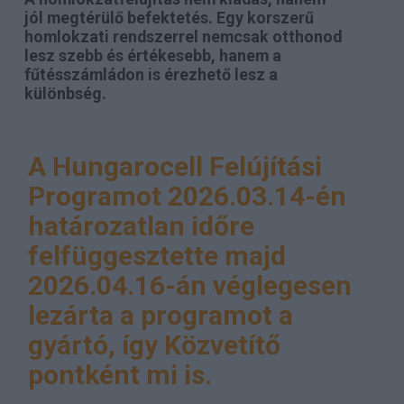
jól megtérülő befektetés. Egy korszerű
homlokzati rendszerrel nemcsak otthonod
lesz szebb és értékesebb, hanem a
fűtésszámládon is érezhető lesz a
különbség.
A Hungarocell Felújítási
Programot 2026.03.14-én
határozatlan időre
felfüggesztette majd
2026.04.16-án véglegesen
lezárta a programot a
gyártó, így Közvetítő
pontként mi is.