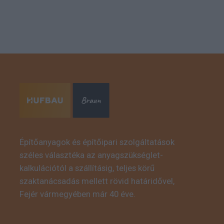
Építőanyagok és építőipari szolgáltatások
széles választéka az anyagszükséglet-
kalkulációtól a szállításig, teljes körű
szaktanácsadás mellett rövid határidővel,
Fejér vármegyében már 40 éve.