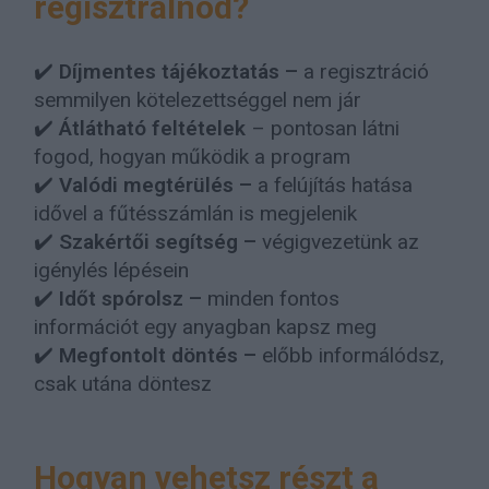
regisztrálnod?
✔️
Díjmentes tájékoztatás –
a regisztráció
semmilyen kötelezettséggel nem jár
✔️
Átlátható feltételek
– pontosan látni
fogod, hogyan működik a program
✔️
Valódi megtérülés –
a felújítás hatása
idővel a fűtésszámlán is megjelenik
✔️
Szakértői segítség –
végigvezetünk az
igénylés lépésein
✔️
Időt spórolsz –
minden fontos
információt egy anyagban kapsz meg
✔️
Megfontolt döntés –
előbb informálódsz,
csak utána döntesz
Hogyan vehetsz részt a