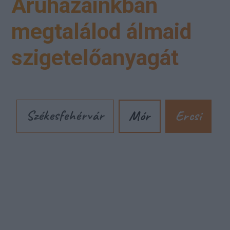
Áruházainkban
megtalálod álmaid
szigetelőanyagát
Székesfehérvár
Mór
Ercsi
Cím: