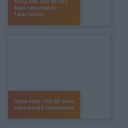
Silka-HM 150 NF+GT
Nem teherhordó
falazóelem
Silka-HML 100 NF Nem
teherhordó falazóelem