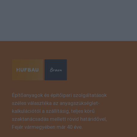
Építőanyagok és építőipari szolgáltatások
széles választéka az anyagszükséglet-
kalkulációtól a szállításig, teljes körű
szaktanácsadás mellett rövid határidővel,
Fejér vármegyében már 40 éve.