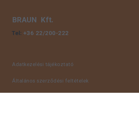
BRAUN Kft.
Tel:
+36 22/200-222
Adatkezelési tájékoztató
Általános szerződési feltételek
Visszaélés bejelentő szabályzat