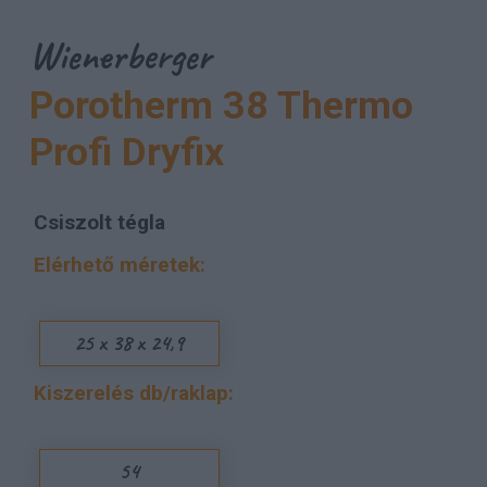
Wienerberger
Porotherm 38 Thermo
Profi Dryfix
Csiszolt tégla
Elérhető méretek:
25 x 38 x 24,9
Kiszerelés db/raklap:
54