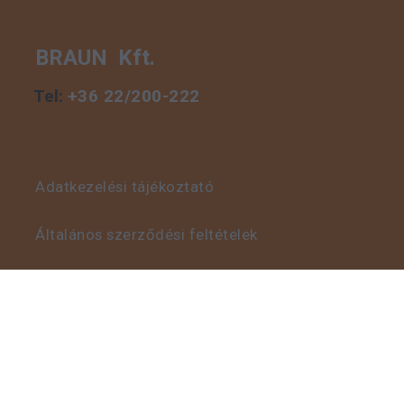
BRAUN Kft.
Tel:
+36 22/200-222
Adatkezelési tájékoztató
Általános szerződési feltételek
Visszaélés bejelentő szabályzat