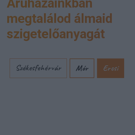
Áruházainkban
megtalálod álmaid
szigetelőanyagát
Székesfehérvár
Mór
Ercsi
Cím: