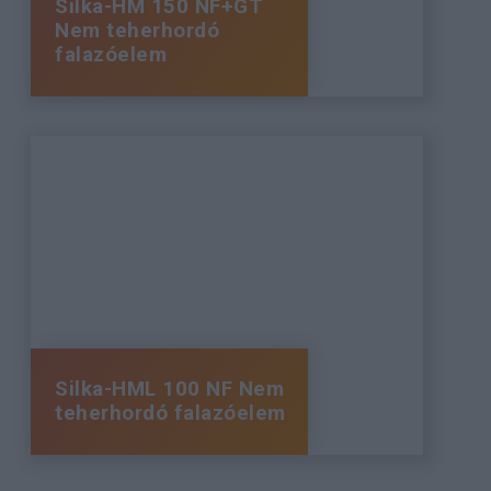
Silka-HM 150 NF+GT
Nem teherhordó
falazóelem
Silka-HML 100 NF Nem
teherhordó falazóelem