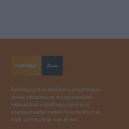
Építőanyagok és építőipari szolgáltatások
széles választéka az anyagszükséglet-
kalkulációtól a szállításig, teljes körű
szaktanácsadás mellett rövid határidővel,
Fejér vármegyében már 40 éve.