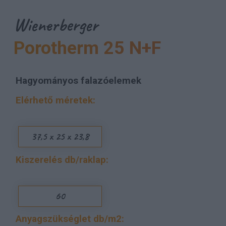
Wienerberger
Porotherm 25 N+F
Hagyományos falazóelemek
Elérhető méretek:
37,5 x 25 x 23,8
Kiszerelés db/raklap:
60
Anyagszükséglet db/m2: