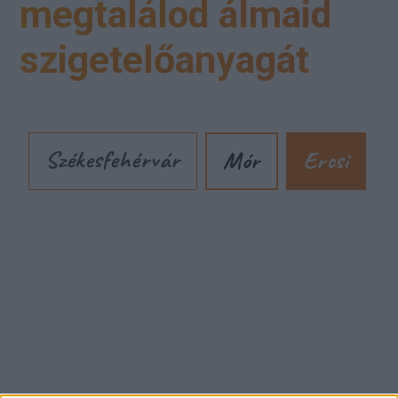
megtalálod álmaid
szigetelőanyagát
Székesfehérvár
Mór
Ercsi
Cím: