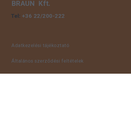
BRAUN Kft.
Tel:
+36 22/200-222
Adatkezelési tájékoztató
Általános szerződési feltételek
Visszaélés bejelentő szabályzat