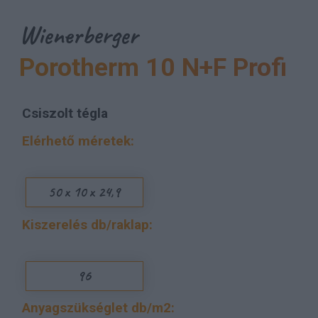
Wienerberger
Porotherm 10 N+F Profi
Csiszolt tégla
Elérhető méretek:
50 x 10 x 24,9
Kiszerelés db/raklap:
96
Anyagszükséglet db/m2: