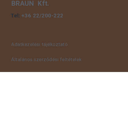
BRAUN Kft.
Tel:
+36 22/200-222
Adatkezelési tájékoztató
Általános szerződési feltételek
Visszaélés bejelentő szabályzat