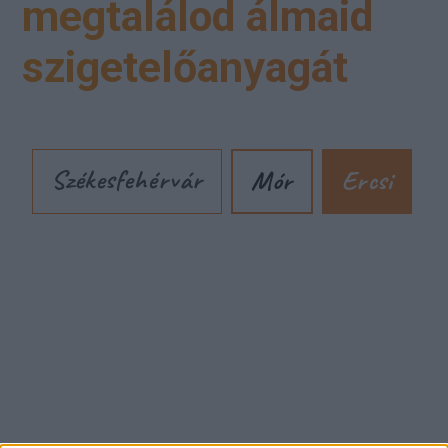
megtalálod álmaid
szigetelőanyagát
Székesfehérvár
Mór
Ercsi
Cím: