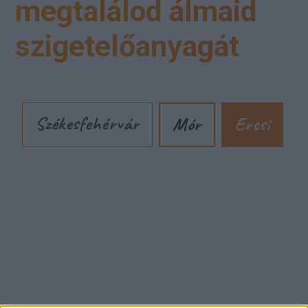
megtalálod álmaid
szigetelőanyagát
Székesfehérvár
Mór
Ercsi
Cím: