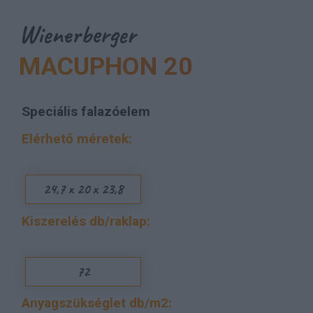
Wienerberger
MACUPHON 20
Speciális falazóelem
Elérhető méretek:
24,7 x 20 x 23,8
Kiszerelés db/raklap:
72
Anyagszükséglet db/m2: