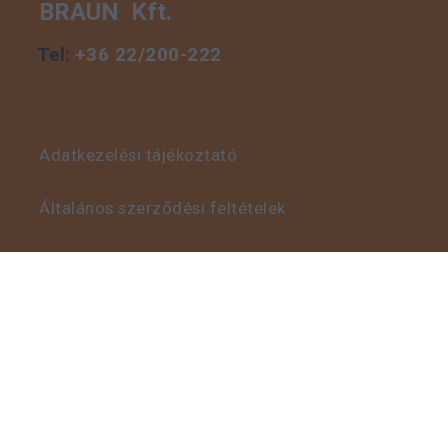
BRAUN Kft.
Tel:
+36 22/200-222
Adatkezelési tájékoztató
Általános szerződési feltételek
Visszaélés bejelentő szabályzat