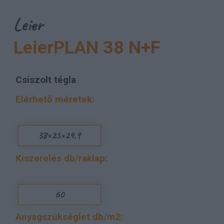
Leier
LeierPLAN 38 N+F
Csiszolt tégla
Elérhető méretek:
38×25×24,9
Kiszerelés db/raklap:
60
Anyagszükséglet db/m2: