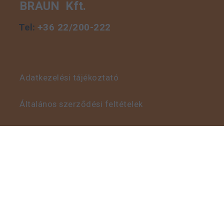
BRAUN Kft.
Tel:
+36 22/200-222
Adatkezelési tájékoztató
Általános szerződési feltételek
Visszaélés bejelentő szabályzat