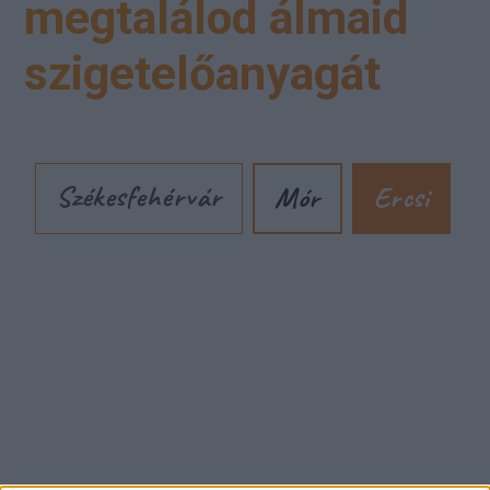
megtalálod álmaid
szigetelőanyagát
Székesfehérvár
Mór
Ercsi
Cím: