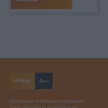
Részletek
Építőanyagok és építőipari szolgáltatások
széles választéka az anyagszükséglet-