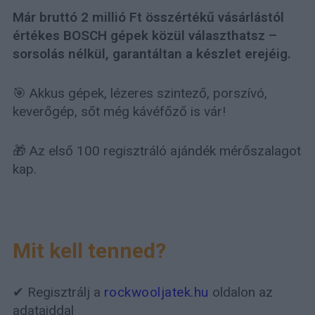
Már bruttó 2 millió Ft összértékű vásárlástól
értékes BOSCH gépek közül választhatsz –
sorsolás nélkül, garantáltan a készlet erejéig.
🎯 Akkus gépek, lézeres szintező, porszívó,
keverőgép, sőt még kávéfőző is vár!
🎁 Az első 100 regisztráló ajándék mérőszalagot
kap.
Mit kell tenned?
✔ Regisztrálj a
rockwooljatek.hu
oldalon az
adataiddal