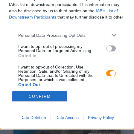
Ajánlatkérés
IAB’s list of downstream participants. This information may
also be disclosed by us to third parties on the
IAB’s List of
Downstream Participants
that may further disclose it to other
third parties.
2026.10.31.
Personal Data Processing Opt Outs
I want to opt-out of processing my
Personal Data for Targeted Advertising.
Opted In
I want to opt-out of Collection, Use,
Retention, Sale, and/or Sharing of my
Personal Data that Is Unrelated with the
Purposes for which it was collected.
Opted Out
Újdonságok első kézből
CONFIRM
Legfrissebb akciók
Data Deletion
Data Access
Privacy Policy