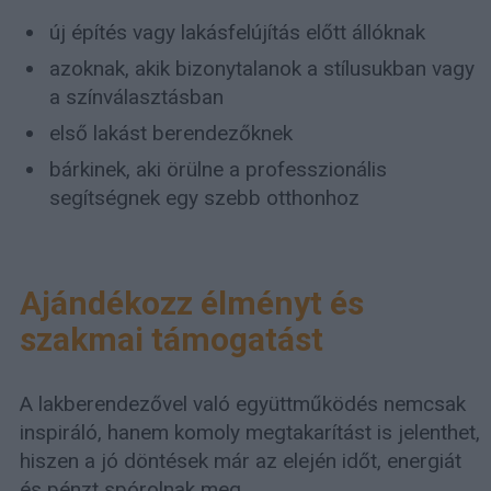
új építés vagy lakásfelújítás előtt állóknak
azoknak, akik bizonytalanok a stílusukban vagy
a színválasztásban
első lakást berendezőknek
bárkinek, aki örülne a professzionális
segítségnek egy szebb otthonhoz
Ajándékozz élményt és
szakmai támogatást
A lakberendezővel való együttműködés nemcsak
inspiráló, hanem komoly megtakarítást is jelenthet,
hiszen a jó döntések már az elején időt, energiát
és pénzt spórolnak meg.