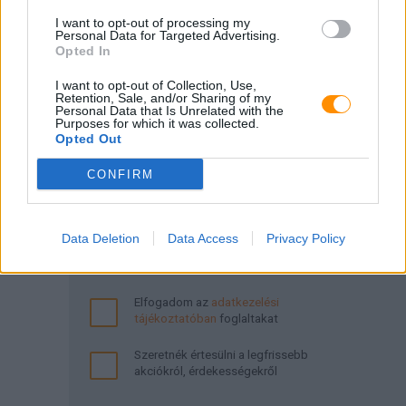
I want to opt-out of processing my
Personal Data for Targeted Advertising.
Igen
Nem
Opted In
I want to opt-out of Collection, Use,
Retention, Sale, and/or Sharing of my
Personal Data that Is Unrelated with the
Purposes for which it was collected.
Opted Out
CONFIRM
Data Deletion
Data Access
Privacy Policy
Elfogadom az
adatkezelési
tájékoztatóban
foglaltakat
Szeretnék értesülni a legfrissebb
akciókról, érdekességekről