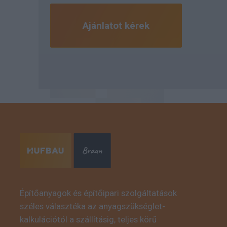
Építőanyagok és építőipari szolgáltatások
széles választéka az anyagszükséglet-
kalkulációtól a szállításig, teljes körű