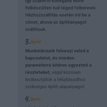
így szakértő kollégánk előre
felkészülten tud téged felkeresni.
Házhozszállítás esetén írd be a
címet, ahova az építőanyagot
szállítsuk.
3.
lépés
Munkatársunk felveszi veled a
kapcsolatot, és minden
paraméterre kitérve egyezteti a
részleteket,
végül közösen
kiválasztjátok a felújításodhoz
szükséges építő-alapanyagot.
4.
lépés