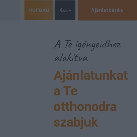
Ajánlatkérés
A Te igényeidhez
alakítva
Ajánlatunkat
a Te
otthonodra
szabjuk